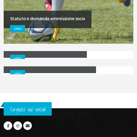
Statuto e domanda ammissione socio
LEGGI
DIRETTIVO ACD POVEGLIANO CALCIO
LEGGI
STAFF TECNICO ACD POVEGLIANO CALCIO
LEGGI
Seguici sui social