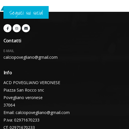
Seguici sui social
Contatti
E-MAIL
calciopovegliano@gmail.com
Info
ACD POVEGLIANO VERONESE
Piazza San Rocco snc
Povegliano veronese
37064
Email:
calciopovegliano@gmail.com
P.iva: 02971670233
Cf: 02971670233